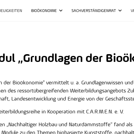
NEUIGKEITEN
BIOÖKONOMIE
SACHVERSTÄNDIGENRAT
V
ul „Grundlagen der Bioö
en der Bioökonomie" vermittelt u. a. Grundlagenwissen un
en des ressortübergreifenden Weiterbildungsangebots Zu
haft, Landesentwicklung und Energie von der Geschäftsstel
eiterbildungsreihe in Kooperation mit C.A.R.M.E.N. e. V.
en „Nachhaltiger Holzbau und Naturdämmstoffe“ fand als
n Module zu den Themen biobasierte Kunststoffe, nachhal